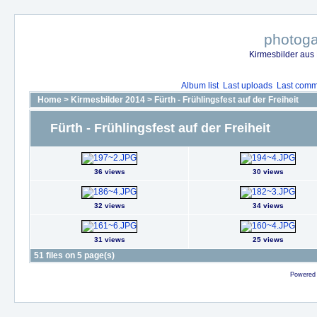
photoga
Kirmesbilder aus
Album list
Last uploads
Last comm
Home
>
Kirmesbilder 2014
>
Fürth - Frühlingsfest auf der Freiheit
Fürth - Frühlingsfest auf der Freiheit
36 views
30 views
32 views
34 views
31 views
25 views
51 files on 5 page(s)
Powered